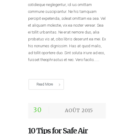
cotidieque neglegentur, id ius omittam
commune suscipiantur. Ne his tamquam
percipit expetenda, soleat omittam ea sea. Vel
et aliquam molestie, vix ea noster verear. Sea
ei tollit urbanitas. Ne erat nemore duo, alia
probatus vis at, cibo libris deserunt ea mei. Ex
his nonumes dignissim. Has at quod malis,
ad tollit oportere duo. Sint soluta iriure ad eos,
fuisset theophrastus et nec. Vero facilis......
Read More
30
AOÛT 2015
10 Tips for Safe Air