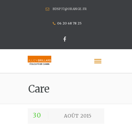
BDSP37@ORANGE.FR
06 20 68 78 25
Care
30
AOÛT 2015