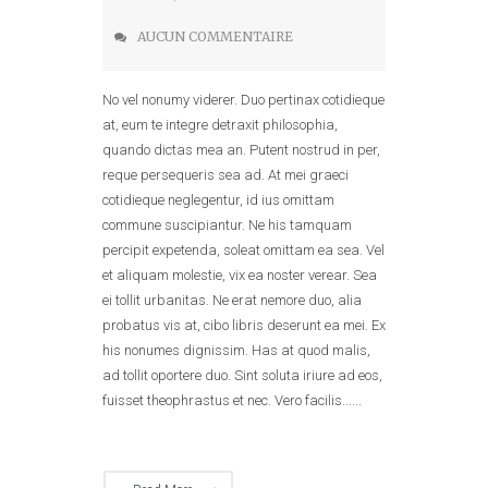
AUCUN COMMENTAIRE
No vel nonumy viderer. Duo pertinax cotidieque
at, eum te integre detraxit philosophia,
quando dictas mea an. Putent nostrud in per,
reque persequeris sea ad. At mei graeci
cotidieque neglegentur, id ius omittam
commune suscipiantur. Ne his tamquam
percipit expetenda, soleat omittam ea sea. Vel
et aliquam molestie, vix ea noster verear. Sea
ei tollit urbanitas. Ne erat nemore duo, alia
probatus vis at, cibo libris deserunt ea mei. Ex
his nonumes dignissim. Has at quod malis,
ad tollit oportere duo. Sint soluta iriure ad eos,
fuisset theophrastus et nec. Vero facilis......